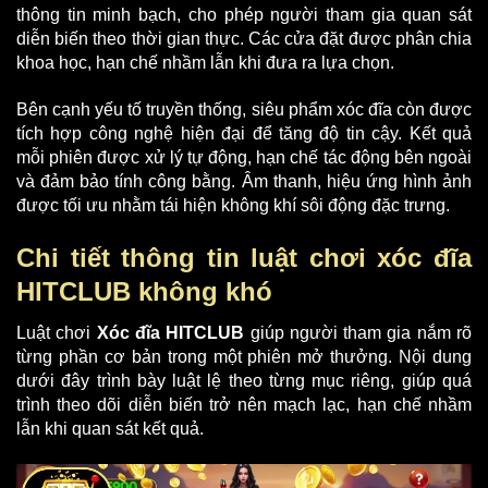
thông tin minh bạch, cho phép người tham gia quan sát
diễn biến theo thời gian thực. Các cửa đặt được phân chia
khoa học, hạn chế nhầm lẫn khi đưa ra lựa chọn.
Bên cạnh yếu tố truyền thống, siêu phẩm xóc đĩa còn được
tích hợp công nghệ hiện đại để tăng độ tin cậy. Kết quả
mỗi phiên được xử lý tự động, hạn chế tác động bên ngoài
và đảm bảo tính công bằng. Âm thanh, hiệu ứng hình ảnh
được tối ưu nhằm tái hiện không khí sôi động đặc trưng.
Chi tiết thông tin luật chơi xóc đĩa
HITCLUB không khó
Luật chơi
Xóc đĩa HITCLUB
giúp người tham gia nắm rõ
từng phần cơ bản trong một phiên mở thưởng. Nội dung
dưới đây trình bày luật lệ theo từng mục riêng, giúp quá
trình theo dõi diễn biến trở nên mạch lạc, hạn chế nhầm
lẫn khi quan sát kết quả.