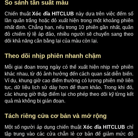
So sánh tần suất màu
Chiến thuật
Xóc đĩa HITCLUB
này dựa trên việc đếm số
lần quân trắng hoặc đỏ xuất hiện trong một khoảng phiên
nhất định. Chẳng hạn, nếu trong 10 phiên gần nhất, quân
đỏ chiếm tỷ lệ áp đảo, nhiều người sẽ chuyển sang theo
dõi khả năng cân bằng lại của màu còn lại.
Theo dõi nhịp phiên nhanh chậm
Mỗi giai đoạn trong ngày có thể xuất hiện nhịp mở phiên
khác nhau, từ đó ảnh hưởng đến cách quan sát diễn biến.
Ví dụ, khung giờ cao điểm thường có lượng phiên mở liên
tục, dữ liệu lịch sử dày hơn để tham khảo. Trong khi đó,
các khung giờ thấp điểm lại cho phép theo dõi kỹ từng kết
quả mà không bị gián đoạn.
Tách riêng cửa cơ bản và mở rộng
Một số người áp dụng chiến thuật
Xóc đĩa HITCLUB
chỉ
tập trung vào các cửa chẵn lẻ cơ bản để giảm mức độ