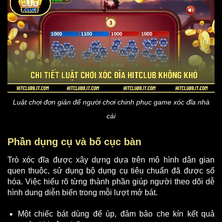
Luật chơi đơn giản để người chơi chinh phục game xóc đĩa nhà
cái
Phần dụng cụ và bố cục bàn
Trò xóc đĩa được xây dựng dựa trên mô hình dân gian
quen thuộc, sử dụng bộ dụng cụ tiêu chuẩn đã được số
hóa. Việc hiểu rõ từng thành phần giúp người theo dõi dễ
hình dung diễn biến trong mỗi lượt mở bát.
Một chiếc bát dùng để úp, đảm bảo che kín kết quả