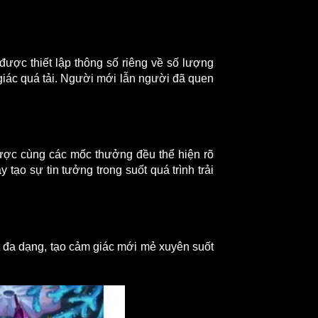
ược thiết lập thông số riêng về số lượng
 giác quá tải. Người mới lẫn người đã quen
 được cùng các mốc thưởng đều thể hiện rõ
ạo sự tin tưởng trong suốt quá trình trải
t đa dạng, tạo cảm giác mới mẻ xuyên suốt