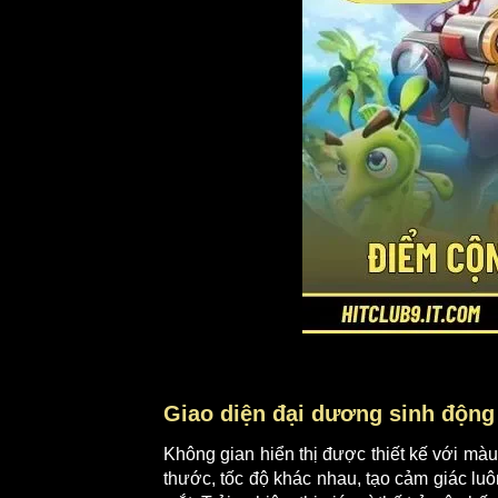
Giao diện đại dương sinh động
Không gian hiển thị được thiết kế với mà
thước, tốc độ khác nhau, tạo cảm giác luô