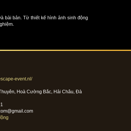
à bài bản. Từ thiết kế hình ảnh sinh động
nghiệm.
/escape-event.nl/
 Thuyên, Hoà Cường Bắc, Hải Châu, Đà
01
itcom@gmail.com
động