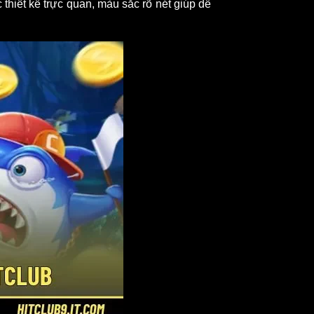
thiết kế trực quan, màu sắc rõ nét giúp dễ