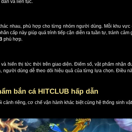
 dẫn và liên tục.
khác nhau, phù hợp cho từng nhóm người dùng. Mỗi khu vực đ
ân cấp này giúp quá trình tiếp cận diễn ra tuần tự, tránh cảm
B
phù hợp.
và hiển thị tức thời trên giao diện. Điểm số, vật phẩm nhận
 người dùng dễ theo dõi hiệu quả của từng lựa chọn. Điều này t
hẩm bắn cá HITCLUB hấp dẫn
 cảnh riêng, cơ chế vận hành khác biệt cùng hệ thống sinh vậ