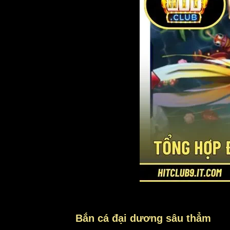
Bắn cá đại dương sâu thẳm