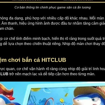
Cơ bản thông tin chinh phục game săn cá ấn tượng
hòng đa dạng, phù hợp với nhiều cấp độ khác nhau. Mỗi màn c
. Âm thanh, hiệu ứng hình ảnh được đầu tư nhằm tăng cảm giác
hàm chán.
ợp cơ chế tính điểm minh bạch, hiển thị rõ ràng trong suốt quá t
g dễ lựa chọn theo chiến thuật riêng. Nhịp độ màn chơi thay đ
iệm chơi bắn cá HITCLUB
ực quan, cơ chế vận hành rõ ràng cùng nhịp độ giải trí linh ho
TCLUB
trở nên mạch lạc và dễ tiếp cận hơn theo từng màn.