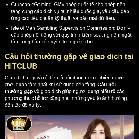
Curacao eGaming: Giấy phép quốc tế cho phép nền
tảng cung cấp dịch vụ tại nhiều quốc gia, yêu cầu đáp
ứng các tiêu chuẩn kỹ thuật và bảo mật dữ liệu.
Isle of Man Gambling Supervision Commission: Đơn vị
cấp phép nổi tiếng với quy trình kiểm soát nghiêm ngặt,
tập trung bảo vệ quyền lợi người chơi.
Câu hỏi thường gặp về giao dịch tại
HITCLUB
Giao dịch nạp và rút tiền là nội dung được nhiều người
chơi quan tâm nhất khi sử dụng nền tảng.
Câu hỏi
thường gặp
về giao dịch giúp người dùng hiểu rõ các
phương thức hỗ trợ cũng như những yếu tố ảnh hưởng
đến tốc độ xử lý.