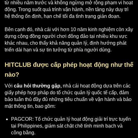
từ nhiều năm trước và không ngừng mở rộng phạm vi hoạt
động. Trong suốt quá trình vận hành, nền tảng này duy trì
hệ thống ổn định, hạn chế tối đa tình trạng gián đoạn.
Bên cạnh đó, nhà cái với hơn 10 năm kinh nghiệm còn xây
dựng cộng đồng người chơi đông đảo tại nhiều khu vực
khác nhau, cho thấy khả năng quản lý, định hướng phát
triển dài hạn và sự tin tưởng từ phía người dùng.
HITCLUB được cấp phép hoạt động như thế
nào?
Với
câu hỏi thường gặp
,
nhà cái hoạt động dựa trên các
giấy phép hợp pháp do tổ chức quản lý quốc tế cấp, đảm
bảo tuân thủ đầy đủ những tiêu chuẩn về vận hành và bảo
mật thông tin, bao gồm:
PAGCOR: Tổ chức quản lý hoạt động giải trí trực tuyến
tại Philippines, giám sát chặt chẽ tính minh bạch và
công bằng.