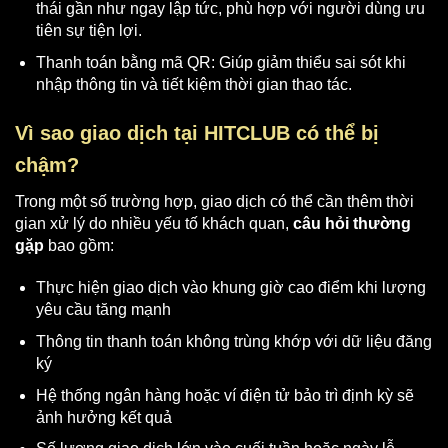
thái gần như ngay lập tức, phù hợp với người dùng ưu
tiên sự tiện lợi.
Thanh toán bằng mã QR: Giúp giảm thiểu sai sót khi
nhập thông tin và tiết kiệm thời gian thao tác.
Vì sao giao dịch tại HITCLUB có thể bị
chậm?
Trong một số trường hợp, giao dịch có thể cần thêm thời
gian xử lý do nhiều yếu tố khách quan,
câu hỏi thường
gặp
bao gồm:
Thực hiện giao dịch vào khung giờ cao điểm khi lượng
yêu cầu tăng mạnh
Thông tin thanh toán không trùng khớp với dữ liệu đăng
ký
Hệ thống ngân hàng hoặc ví điện tử bảo trì định kỳ sẽ
ảnh hưởng kết quả