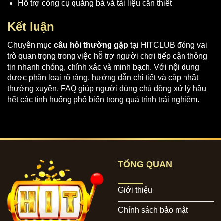
Hỗ trợ công cụ quảng bá và tài liệu cần thiết
Kết luận
Chuyên mục
câu hỏi thường gặp
tại HITCLUB đóng vai
trò quan trọng trong việc hỗ trợ người chơi tiếp cận thông
tin nhanh chóng, chính xác và minh bạch. Với nội dung
được phân loại rõ ràng, hướng dẫn chi tiết và cập nhật
thường xuyên, FAQ giúp người dùng chủ động xử lý hầu
hết các tình huống phổ biến trong quá trình trải nghiệm.
TỔNG QUAN
Giới thiệu
Chính sách bảo mật