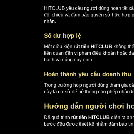
HITCLUB yêu cầu người dùng hoàn tất xác m
đối chiếu và đảm bảo quyền sở hữu hợp ph
nhân.
Số dư hợp lệ
Một điều kiện
rút tiền HITCLUB
không thể 
liên quan đến vi phạm điều khoản hoặc đa
bạch và đúng quy định.
Hoàn thành yêu cầu doanh thu
Trong trường hợp người dùng tham gia các
này là cơ sở để hệ thống cho phép nhận t
Hướng dẫn người chơi ho
Để quá trình
rút tiền HITCLUB
diễn ra an
bước đều được thiết kế nhằm đảm bảo tính