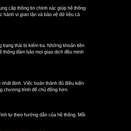
ung cấp thông tin chính xác giúp hệ thống
hành vi gian lận và bảo vệ dữ liệu cá
 trạng thái bị kiểm tra. Những khoản tiền
hệ thống đảm bảo mọi giao dịch đều minh
nhất định. Việc hoàn thành đủ điều kiện
ng chương trình để chủ động hơn.
rình tự theo hướng dẫn của hệ thống. Mỗi